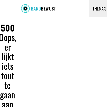
BAND
BEWUST
THEMA'S
500
Oops,
er
lijkt
iets
fout
te
gaan
aan