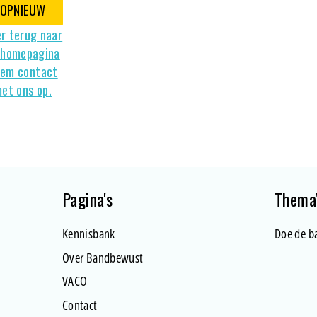
OPNIEUW
r terug naar
 homepagina
em contact
et ons op.
Footer
Pagina's
Thema
Kennisbank
Doe de b
Over Bandbewust
VACO
Contact