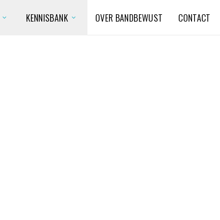
KENNISBANK
OVER BANDBEWUST
CONTACT
expand_more
expand_more