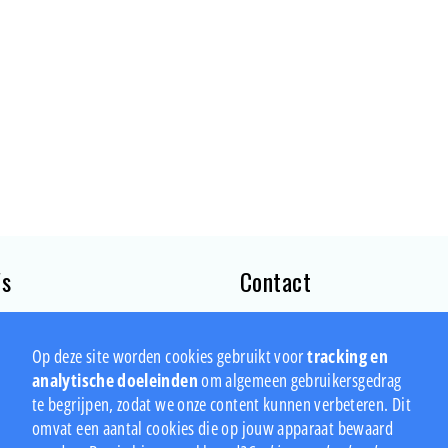
's
Contact
andencheck
VACO
Op deze site worden cookies gebruikt voor
tracking en
Archimedesweg 31
analytische doeleinden
om algemeen gebruikersgedrag
2333 CM, Leiden
te begrijpen, zodat we onze content kunnen verbeteren. Dit
omvat een aantal cookies die op jouw apparaat bewaard