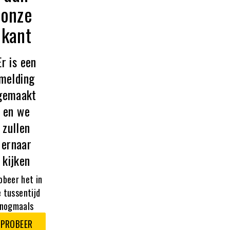
onze
kant
Er is een
melding
gemaakt
en we
zullen
ernaar
kijken
obeer het in
 tussentijd
nogmaals
PROBEER