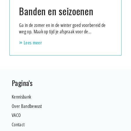
Banden en seizoenen
Ga in de zomer en in de winter goed voorbereid de
weg op. Maak op tijd je afspraak voor de
bandenwissel.
Lees meer
keyboard_double_arrow_right
Footer
Pagina's
Kennisbank
Over Bandbewust
VACO
Contact