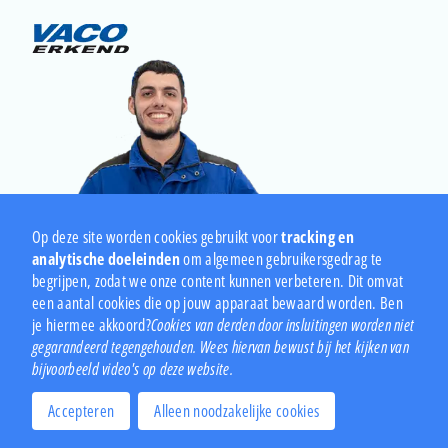
Op deze site worden cookies gebruikt voor
tracking en
analytische doeleinden
om algemeen gebruikersgedrag te
begrijpen, zodat we onze content kunnen verbeteren. Dit omvat
een aantal cookies die op jouw apparaat bewaard worden. Ben
je hiermee akkoord?
Cookies van derden door insluitingen worden niet
gegarandeerd tegengehouden. Wees hiervan bewust bij het kijken van
Bandbewust.nl is onderdeel van
VACO
bijvoorbeeld video's op deze website.
Privacy policy
Disclaimer
Accepteren
Alleen noodzakelijke cookies
Realisatie:
Clarity