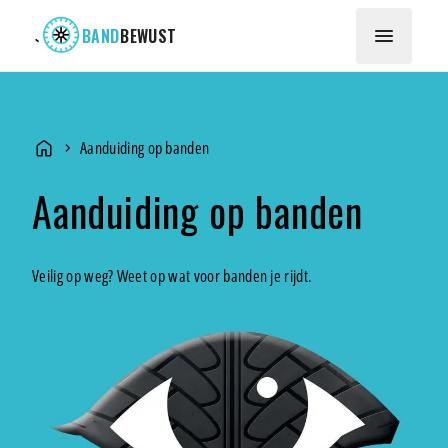
menu
BAND
BEWUST
home
Aanduiding op banden
chevron_right
Home
Aanduiding op banden
Veilig op weg? Weet op wat voor banden je rijdt.