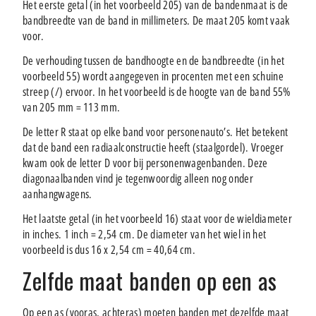
Het eerste getal (in het voorbeeld 205) van de bandenmaat is de
bandbreedte van de band in millimeters. De maat 205 komt vaak
voor.
De verhouding tussen de bandhoogte en de bandbreedte (in het
voorbeeld 55) wordt aangegeven in procenten met een schuine
streep (/) ervoor. In het voorbeeld is de hoogte van de band 55%
van 205 mm = 113 mm.
De letter R staat op elke band voor personenauto’s. Het betekent
dat de band een radiaalconstructie heeft (staalgordel). Vroeger
kwam ook de letter D voor bij personenwagenbanden. Deze
diagonaalbanden vind je tegenwoordig alleen nog onder
aanhangwagens.
Het laatste getal (in het voorbeeld 16) staat voor de wieldiameter
in inches. 1 inch = 2,54 cm. De diameter van het wiel in het
voorbeeld is dus 16 x 2,54 cm = 40,64 cm.
Zelfde maat banden op een as
Op een as (vooras, achteras) moeten banden met dezelfde maat